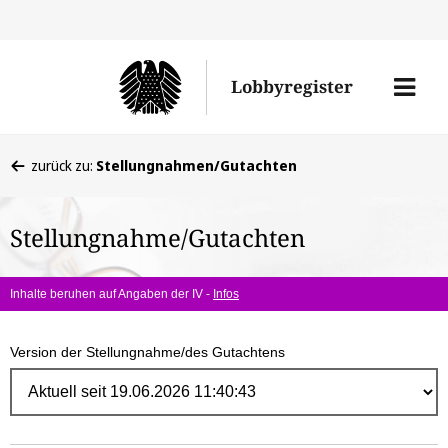
Direk
zum
Men
Lobbyregister
Inhal
öffne
Sie
zurück zu:
Stellungnahmen/Gutachten
befinden
sich
Stellungnahme/Gutachten
hier:
Inhalte beruhen auf Angaben der IV -
Infos
Version der Stellungnahme/des Gutachtens