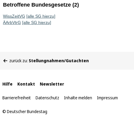
Betroffene Bundesgesetze (2)
WissZeitVG
[alle SG hierzu]
ÄArbVtrG
[alle SG hierzu]
Sie
zurück zu:
Stellungnahmen/Gutachten
befinden
sich
hier:
Interne
Hilfe
Kontakt
Newsletter
Links
Barrierefreiheit
Datenschutz
Inhalte melden
Impressum
© Deutscher Bundestag