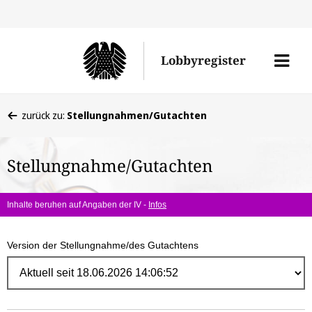
Direk
zum
Men
Lobbyregister
Inhal
öffne
Sie
zurück zu:
Stellungnahmen/Gutachten
befinden
sich
Stellungnahme/Gutachten
hier:
Inhalte beruhen auf Angaben der IV -
Infos
Version der Stellungnahme/des Gutachtens