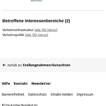
Betroffene Interessenbereiche (2)
Verkehrsinfrastruktur
[alle SG hierzu]
Verkehrspolitik
[alle SG hierzu]
Sie
zurück zu:
Stellungnahmen/Gutachten
befinden
sich
hier:
Interne
Hilfe
Kontakt
Newsletter
Links
Barrierefreiheit
Datenschutz
Inhalte melden
Impressum
© Deutscher Bundestag