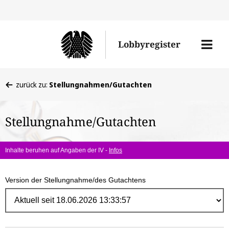
Direk
zum
Men
Lobbyregister
Inhal
öffne
Sie
zurück zu:
Stellungnahmen/Gutachten
befinden
sich
Stellungnahme/Gutachten
hier:
Inhalte beruhen auf Angaben der IV -
Infos
Version der Stellungnahme/des Gutachtens