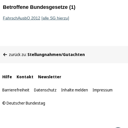
Betroffene Bundesgesetze (1)
FahrschAusbO 2012
[alle SG hierzu]
Sie
zurück zu:
Stellungnahmen/Gutachten
befinden
sich
hier:
Interne
Hilfe
Kontakt
Newsletter
Links
Barrierefreiheit
Datenschutz
Inhalte melden
Impressum
© Deutscher Bundestag