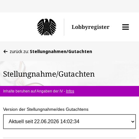
Direk
zum
Men
Lobbyregister
Inhal
öffne
Sie
zurück zu:
Stellungnahmen/Gutachten
befinden
sich
Stellungnahme/Gutachten
hier:
Inhalte beruhen auf Angaben der IV -
Infos
Version der Stellungnahme/des Gutachtens