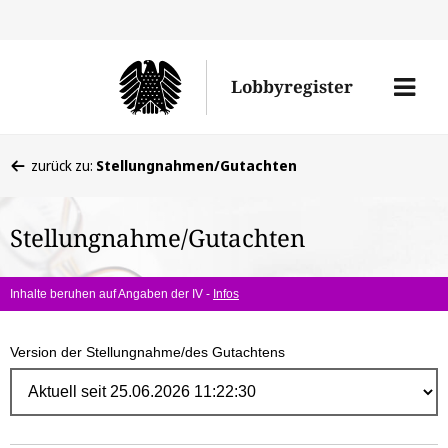
Direk
zum
Men
Lobbyregister
Inhal
öffne
Sie
zurück zu:
Stellungnahmen/Gutachten
befinden
sich
Stellungnahme/Gutachten
hier:
Inhalte beruhen auf Angaben der IV -
Infos
Version der Stellungnahme/des Gutachtens