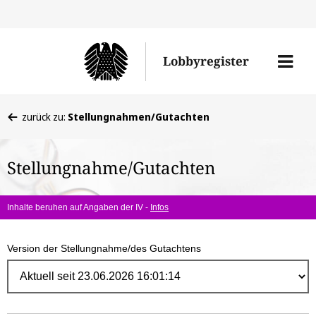
Direk
zum
Men
Lobbyregister
Inhal
öffne
Sie
zurück zu:
Stellungnahmen/Gutachten
befinden
sich
Stellungnahme/Gutachten
hier:
Inhalte beruhen auf Angaben der IV -
Infos
Version der Stellungnahme/des Gutachtens