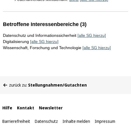
Betroffene Interessenbereiche (3)
Datenschutz und Informationssicherheit
[alle SG hierzu]
Digitalisierung
[alle SG hierzu]
Wissenschaft, Forschung und Technologie
[alle SG hierzu]
Sie
zurück zu:
Stellungnahmen/Gutachten
befinden
sich
hier:
Interne
Hilfe
Kontakt
Newsletter
Links
Barrierefreiheit
Datenschutz
Inhalte melden
Impressum