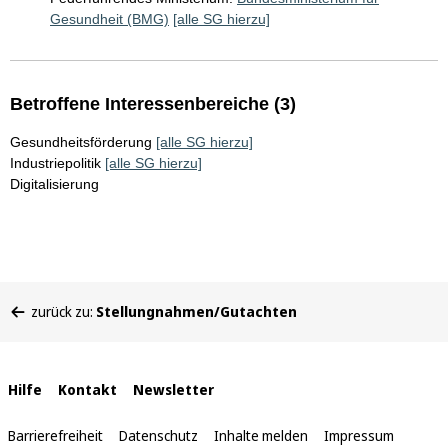
Gesundheit (BMG)
[alle SG hierzu]
Betroffene Interessenbereiche (3)
Gesundheitsförderung
[alle SG hierzu]
Industriepolitik
[alle SG hierzu]
Digitalisierung
Sie
zurück zu:
Stellungnahmen/Gutachten
befinden
sich
hier:
Interne
Hilfe
Kontakt
Newsletter
Links
Barrierefreiheit
Datenschutz
Inhalte melden
Impressum