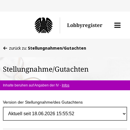
Direk
zum
Men
Lobbyregister
Inhal
öffne
Sie
zurück zu:
Stellungnahmen/Gutachten
befinden
sich
Stellungnahme/Gutachten
hier:
Inhalte beruhen auf Angaben der IV -
Infos
Version der Stellungnahme/des Gutachtens