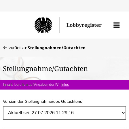
Direk
zum
Men
Lobbyregister
Inhal
öffne
Sie
zurück zu:
Stellungnahmen/Gutachten
befinden
sich
Stellungnahme/Gutachten
hier:
Inhalte beruhen auf Angaben der IV -
Infos
Version der Stellungnahme/des Gutachtens