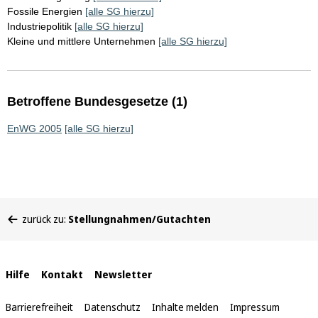
Fossile Energien
[alle SG hierzu]
Industriepolitik
[alle SG hierzu]
Kleine und mittlere Unternehmen
[alle SG hierzu]
Betroffene Bundesgesetze (1)
EnWG 2005
[alle SG hierzu]
Sie
zurück zu:
Stellungnahmen/Gutachten
befinden
sich
hier:
Interne
Hilfe
Kontakt
Newsletter
Links
Barrierefreiheit
Datenschutz
Inhalte melden
Impressum