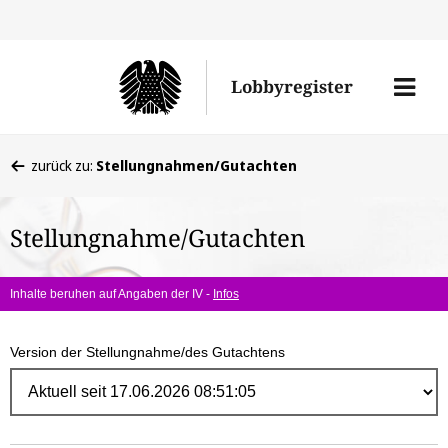
Direk
zum
Men
Lobbyregister
Inhal
öffne
Sie
zurück zu:
Stellungnahmen/Gutachten
befinden
sich
Stellungnahme/Gutachten
hier:
Inhalte beruhen auf Angaben der IV -
Infos
Version der Stellungnahme/des Gutachtens