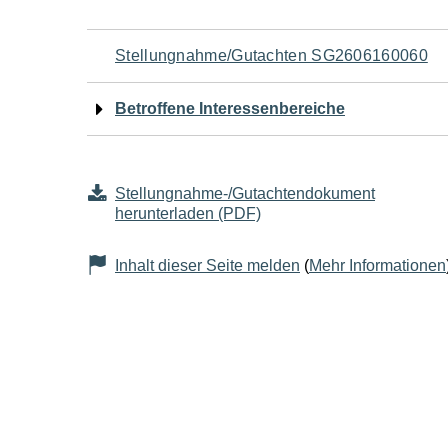
Navigation
Stellungnahme/Gutachten SG2606160060
für
Betroffene Interessenbereiche
den
Seiteninhalt
Stellungnahme-/Gutachtendokument
herunterladen (PDF)
Inhalt dieser Seite melden
(
Mehr Informationen