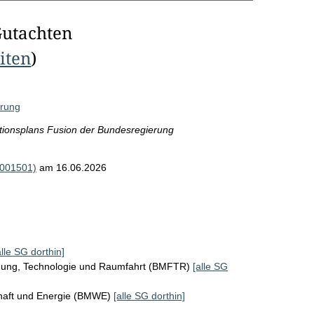
Gutachten
eiten
)
erung
ionsplans Fusion der Bundesregierung
R001501)
am 16.06.2026
alle SG dorthin]
chung, Technologie und Raumfahrt (BMFTR)
[alle SG
chaft und Energie (BMWE)
[alle SG dorthin]