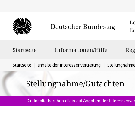
L
fü
Hauptnavigation
Startseite
Informationen/Hilfe
Reg
Sie
Startseite
Inhalte der Interessenvertretung
Stellungnahm
befinden
Stellungnahme/Gutachten
sich
hier:
Die Inhalte beruhen allein auf Angaben der Interessenver