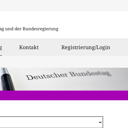
Direkt
zum
ag und der Bundesregierung
Inhalt
ausgewählt
g
Kontakt
Registrierung/Login