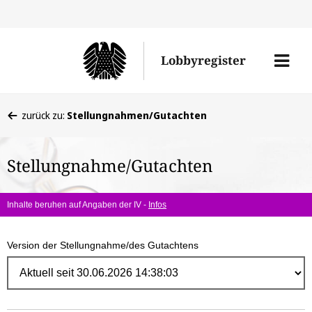
Direk
zum
Men
Lobbyregister
Inhal
öffne
Sie
zurück zu:
Stellungnahmen/Gutachten
befinden
sich
Stellungnahme/Gutachten
hier:
Inhalte beruhen auf Angaben der IV -
Infos
Version der Stellungnahme/des Gutachtens