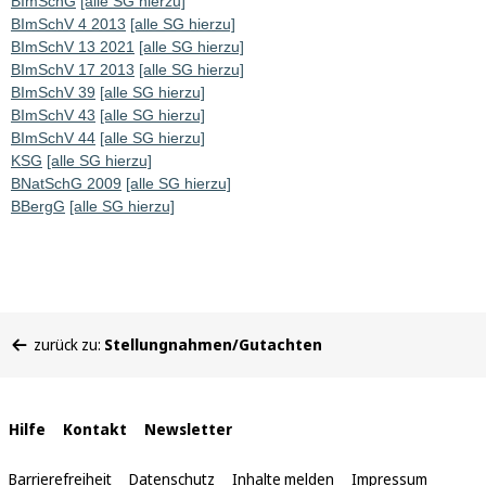
BImSchG
[alle SG hierzu]
BImSchV 4 2013
[alle SG hierzu]
BImSchV 13 2021
[alle SG hierzu]
BImSchV 17 2013
[alle SG hierzu]
BImSchV 39
[alle SG hierzu]
BImSchV 43
[alle SG hierzu]
BImSchV 44
[alle SG hierzu]
KSG
[alle SG hierzu]
BNatSchG 2009
[alle SG hierzu]
BBergG
[alle SG hierzu]
Sie
zurück zu:
Stellungnahmen/Gutachten
befinden
sich
hier:
Interne
Hilfe
Kontakt
Newsletter
Links
Barrierefreiheit
Datenschutz
Inhalte melden
Impressum