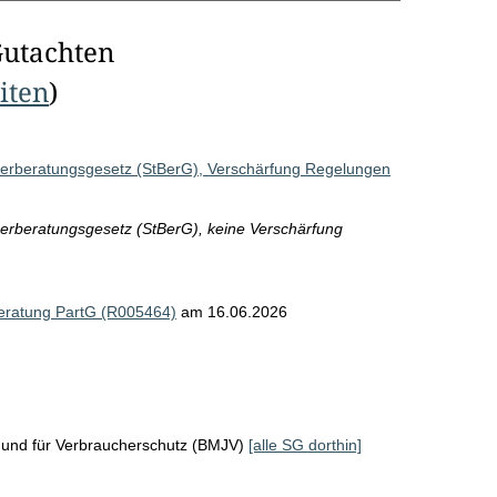
Gutachten
eiten
)
euerberatungsgesetz (StBerG), Verschärfung Regelungen
uerberatungsgesetz (StBerG), keine Verschärfung
kberatung PartG (R005464)
am 16.06.2026
z und für Verbraucherschutz (BMJV)
[alle SG dorthin]