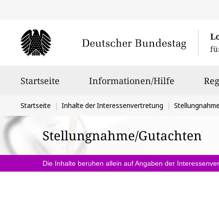
L
fü
Hauptnavigation
Startseite
Informationen/Hilfe
Reg
Sie
Startseite
Inhalte der Interessenvertretung
Stellungnahm
befinden
Stellungnahme/Gutachten
sich
hier:
Die Inhalte beruhen allein auf Angaben der Interessenver