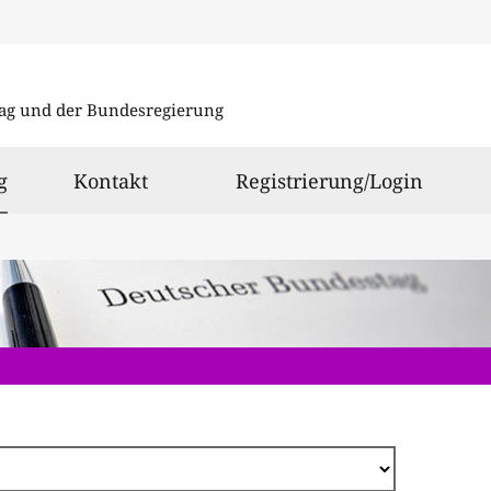
Direkt
zum
ag und der Bundesregierung
Inhalt
ausgewählt
g
Kontakt
Registrierung/Login