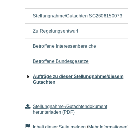
Navigation
Stellungnahme/Gutachten SG2606150073
für
Zu Regelungsentwurf
den
Betroffene Interessenbereiche
Seiteninhalt
Betroffene Bundesgesetze
Aufträge zu dieser Stellungnahme/diesem
Gutachten
Stellungnahme-/Gutachtendokument
herunterladen (PDF)
Inhalt dieser Seite melden
(
Mehr Informationen