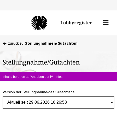
Direk
zum
Men
Lobbyregister
Inhal
öffne
Sie
zurück zu:
Stellungnahmen/Gutachten
befinden
sich
Stellungnahme/Gutachten
hier:
Inhalte beruhen auf Angaben der IV -
Infos
Version der Stellungnahme/des Gutachtens