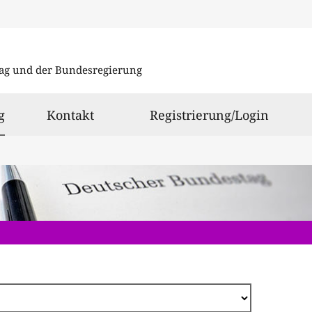
Direkt
zum
ag und der Bundesregierung
Inhalt
ausgewählt
g
Kontakt
Registrierung/Login