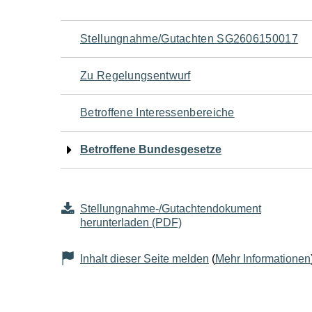
Navigation
Stellungnahme/Gutachten SG2606150017
für
Zu Regelungsentwurf
den
Betroffene Interessenbereiche
Seiteninhalt
Betroffene Bundesgesetze
Stellungnahme-/Gutachtendokument
herunterladen (PDF)
Inhalt dieser Seite melden
(
Mehr Informationen