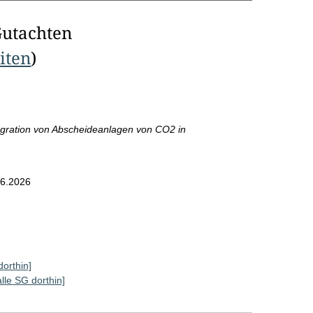
Gutachten
eiten
)
ntegration von Abscheideanlagen von CO2 in
6.2026
dorthin]
alle SG dorthin]