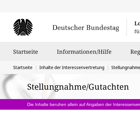
L
fü
Hauptnavigation
Startseite
Informationen/Hilfe
Reg
Sie
Startseite
Inhalte der Interessenvertretung
Stellungnahm
befinden
Stellungnahme/Gutachten
sich
hier:
Die Inhalte beruhen allein auf Angaben der Interessenver