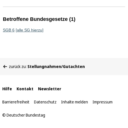
Betroffene Bundesgesetze (1)
SGB 6
[alle SG hierzu]
Sie
zurück zu:
Stellungnahmen/Gutachten
befinden
sich
hier:
Interne
Hilfe
Kontakt
Newsletter
Links
Barrierefreiheit
Datenschutz
Inhalte melden
Impressum
© Deutscher Bundestag