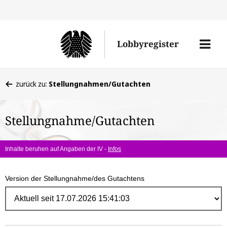
Direk
zum
Men
Lobbyregister
Inhal
öffne
Sie
zurück zu:
Stellungnahmen/Gutachten
befinden
sich
Stellungnahme/Gutachten
hier:
Inhalte beruhen auf Angaben der IV -
Infos
Version der Stellungnahme/des Gutachtens