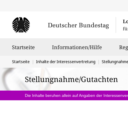
L
fü
Hauptnavigation
Startseite
Informationen/Hilfe
Reg
Sie
Startseite
Inhalte der Interessenvertretung
Stellungnahm
befinden
Stellungnahme/Gutachten
sich
hier:
Die Inhalte beruhen allein auf Angaben der Interessenver