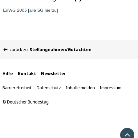
EnWG 2005
[alle SG hierzu]
Sie
zurück zu:
Stellungnahmen/Gutachten
befinden
sich
hier:
Interne
Hilfe
Kontakt
Newsletter
Links
Barrierefreiheit
Datenschutz
Inhalte melden
Impressum
© Deutscher Bundestag
Nach