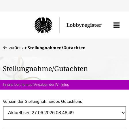
Direk
zum
Men
Lobbyregister
Inhal
öffne
Sie
zurück zu:
Stellungnahmen/Gutachten
befinden
sich
Stellungnahme/Gutachten
hier:
Inhalte beruhen auf Angaben der IV -
Infos
Version der Stellungnahme/des Gutachtens