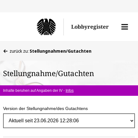
Direk
zum
Men
Lobbyregister
Inhal
öffne
Sie
zurück zu:
Stellungnahmen/Gutachten
befinden
sich
Stellungnahme/Gutachten
hier:
Inhalte beruhen auf Angaben der IV -
Infos
Version der Stellungnahme/des Gutachtens