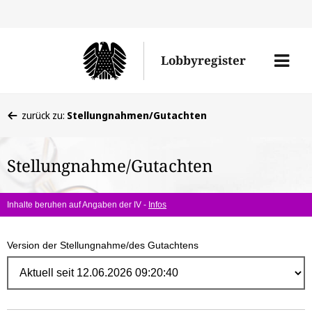
Direk
zum
Men
Lobbyregister
Inhal
öffne
Sie
zurück zu:
Stellungnahmen/Gutachten
befinden
sich
Stellungnahme/Gutachten
hier:
Inhalte beruhen auf Angaben der IV -
Infos
Version der Stellungnahme/des Gutachtens