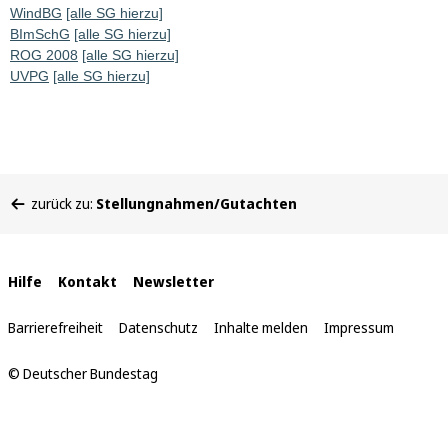
WindBG
[alle SG hierzu]
BImSchG
[alle SG hierzu]
ROG 2008
[alle SG hierzu]
UVPG
[alle SG hierzu]
Sie
zurück zu:
Stellungnahmen/Gutachten
befinden
sich
hier:
Interne
Hilfe
Kontakt
Newsletter
Links
Barrierefreiheit
Datenschutz
Inhalte melden
Impressum
© Deutscher Bundestag