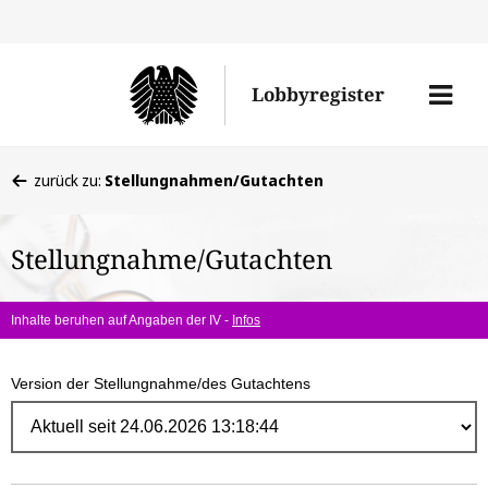
Direk
zum
Men
Lobbyregister
Inhal
öffne
Sie
zurück zu:
Stellungnahmen/Gutachten
befinden
sich
Stellungnahme/Gutachten
hier:
Inhalte beruhen auf Angaben der IV -
Infos
Version der Stellungnahme/des Gutachtens