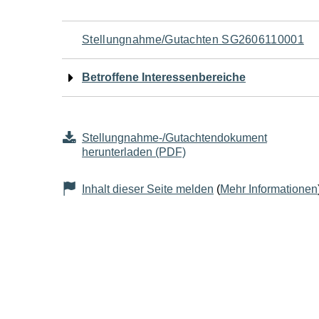
Navigation
Stellungnahme/Gutachten SG2606110001
für
Betroffene Interessenbereiche
den
Seiteninhalt
Stellungnahme-/Gutachtendokument
herunterladen (PDF)
Inhalt dieser Seite melden
(
Mehr Informationen