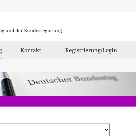
Direkt
zum
ag und der Bundesregierung
Inhalt
ausgewählt
g
Kontakt
Registrierung/Login