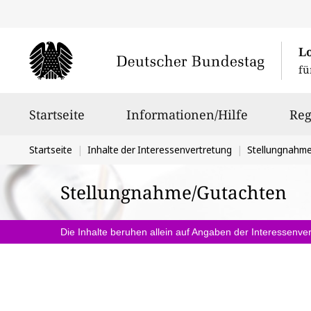
L
fü
Hauptnavigation
Startseite
Informationen/Hilfe
Reg
Sie
Startseite
Inhalte der Interessenvertretung
Stellungnahm
befinden
Stellungnahme/Gutachten
sich
hier:
Die Inhalte beruhen allein auf Angaben der Interessenver