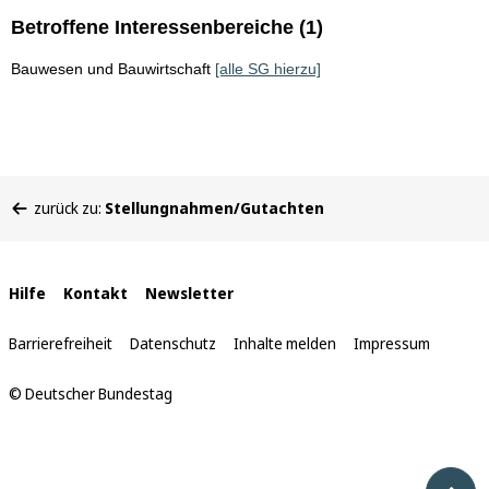
Betroffene Interessenbereiche (1)
Bauwesen und Bauwirtschaft
[alle SG hierzu]
Sie
zurück zu:
Stellungnahmen/Gutachten
befinden
sich
hier:
Interne
Hilfe
Kontakt
Newsletter
Links
Barrierefreiheit
Datenschutz
Inhalte melden
Impressum
© Deutscher Bundestag