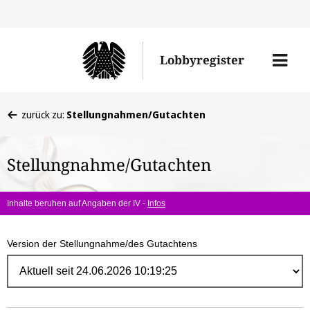
Direk
zum
Men
Lobbyregister
Inhal
öffne
Sie
zurück zu:
Stellungnahmen/Gutachten
befinden
sich
Stellungnahme/Gutachten
hier:
Inhalte beruhen auf Angaben der IV -
Infos
Version der Stellungnahme/des Gutachtens