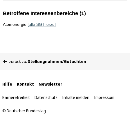
Betroffene Interessenbereiche (1)
Atomenergie
[alle SG hierzu]
Sie
zurück zu:
Stellungnahmen/Gutachten
befinden
sich
hier:
Interne
Hilfe
Kontakt
Newsletter
Links
Barrierefreiheit
Datenschutz
Inhalte melden
Impressum
© Deutscher Bundestag