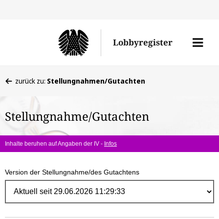
Direk
zum
Men
Lobbyregister
Inhal
öffne
Sie
zurück zu:
Stellungnahmen/Gutachten
befinden
sich
Stellungnahme/Gutachten
hier:
Inhalte beruhen auf Angaben der IV -
Infos
Version der Stellungnahme/des Gutachtens