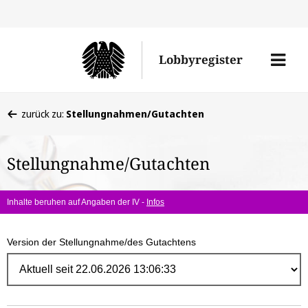
Direk
zum
Men
Lobbyregister
Inhal
öffne
Sie
zurück zu:
Stellungnahmen/Gutachten
befinden
sich
Stellungnahme/Gutachten
hier:
Inhalte beruhen auf Angaben der IV -
Infos
Version der Stellungnahme/des Gutachtens