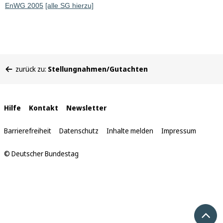
EnWG 2005
[alle SG hierzu]
Sie
zurück zu:
Stellungnahmen/Gutachten
befinden
sich
hier:
Interne
Hilfe
Kontakt
Newsletter
Links
Barrierefreiheit
Datenschutz
Inhalte melden
Impressum
© Deutscher Bundestag
Nach