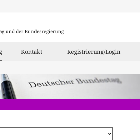
Direkt
zum
ag und der Bundesregierung
Inhalt
ausgewählt
g
Kontakt
Registrierung/Login