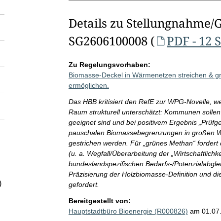
Details zu Stellungnahme/
SG2606100008 (
PDF - 12 
Zu Regelungsvorhaben:
Biomasse-Deckel in Wärmenetzen streichen & 
ermöglichen.
Das HBB kritisiert den RefE zur WPG-Novelle, we
Raum strukturell unterschätzt: Kommunen sollen
geeignet sind und bei positivem Ergebnis „Prüf
pauschalen Biomassebegrenzungen in großen Wä
gestrichen werden. Für „grünes Methan“ forder
(u. a. Wegfall/Überarbeitung der „Wirtschaftlichk
bundeslandspezifischen Bedarfs-/Potenzialabglei
Präzisierung der Holzbiomasse-Definition und di
)
gefordert.
Bereitgestellt von:
Hauptstadtbüro Bioenergie (R000826)
am 01.07