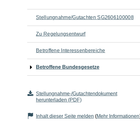
Navigation
Stellungnahme/Gutachten SG2606100008
für
Zu Regelungsentwurf
den
Betroffene Interessenbereiche
Seiteninhalt
Betroffene Bundesgesetze
Stellungnahme-/Gutachtendokument
herunterladen (PDF)
Inhalt dieser Seite melden
(
Mehr Informationen