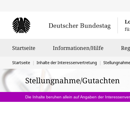
L
fü
Hauptnavigation
Startseite
Informationen/Hilfe
Reg
Sie
Startseite
Inhalte der Interessenvertretung
Stellungnahm
befinden
Stellungnahme/Gutachten
sich
hier:
Die Inhalte beruhen allein auf Angaben der Interessenver