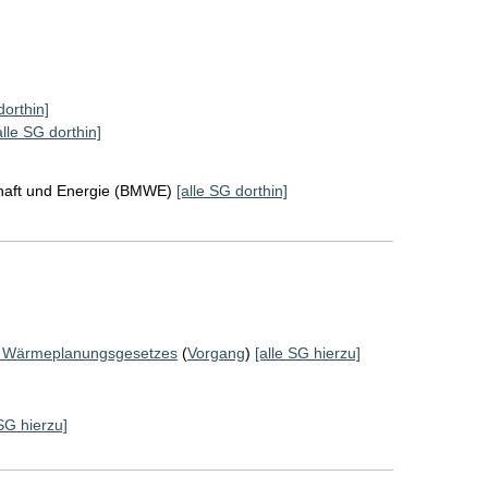
dorthin]
alle SG dorthin]
chaft und Energie (BMWE)
[alle SG dorthin]
es Wärmeplanungsgesetzes
(
Vorgang
)
[alle SG hierzu]
 SG hierzu]