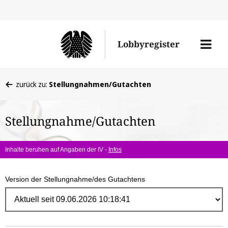
Direk
zum
Men
Lobbyregister
Inhal
öffne
Sie
zurück zu:
Stellungnahmen/Gutachten
befinden
sich
Stellungnahme/Gutachten
hier:
Inhalte beruhen auf Angaben der IV -
Infos
Version der Stellungnahme/des Gutachtens