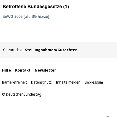
Betroffene Bundesgesetze (1)
EnWG 2005
[alle SG hierzu]
Sie
zurück zu:
Stellungnahmen/Gutachten
befinden
sich
hier:
Interne
Hilfe
Kontakt
Newsletter
Links
Barrierefreiheit
Datenschutz
Inhalte melden
Impressum
© Deutscher Bundestag