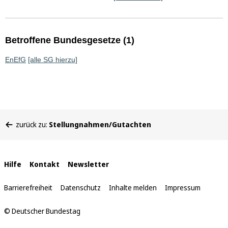
Betroffene Bundesgesetze (1)
EnEfG
[alle SG hierzu]
Sie
zurück zu:
Stellungnahmen/Gutachten
befinden
sich
hier:
Interne
Hilfe
Kontakt
Newsletter
Links
Barrierefreiheit
Datenschutz
Inhalte melden
Impressum
© Deutscher Bundestag