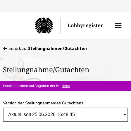
Direk
zum
Men
Lobbyregister
Inhal
öffne
Sie
zurück zu:
Stellungnahmen/Gutachten
befinden
sich
Stellungnahme/Gutachten
hier:
Inhalte beruhen auf Angaben der IV -
Infos
Version der Stellungnahme/des Gutachtens