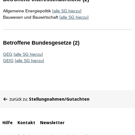
Allgemeine Energiepolitik
[alle SG hierzu]
Bauwesen und Bauwirtschaft
[alle SG hierzu]
Betroffene Bundesgesetze (2)
GEG
[alle SG hierzu]
GEIG
[alle SG hierzu]
Sie
zurück zu:
Stellungnahmen/Gutachten
befinden
sich
hier:
Interne
Hilfe
Kontakt
Newsletter
Links