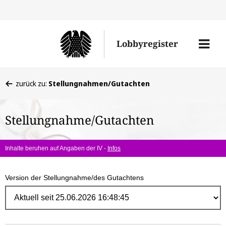
Direk
zum
Men
Lobbyregister
Inhal
öffne
Sie
zurück zu:
Stellungnahmen/Gutachten
befinden
sich
Stellungnahme/Gutachten
hier:
Inhalte beruhen auf Angaben der IV -
Infos
Version der Stellungnahme/des Gutachtens