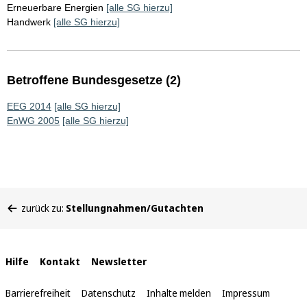
Erneuerbare Energien
[alle SG hierzu]
Handwerk
[alle SG hierzu]
Betroffene Bundesgesetze (2)
EEG 2014
[alle SG hierzu]
EnWG 2005
[alle SG hierzu]
Sie
zurück zu:
Stellungnahmen/Gutachten
befinden
sich
hier:
Interne
Hilfe
Kontakt
Newsletter
Links
Barrierefreiheit
Datenschutz
Inhalte melden
Impressum