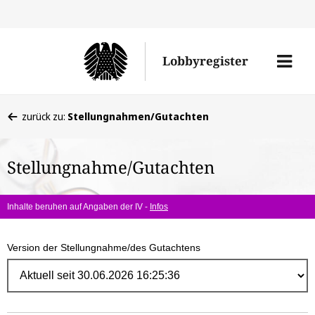
Direk
zum
Men
Lobbyregister
Inhal
öffne
Sie
zurück zu:
Stellungnahmen/Gutachten
befinden
sich
Stellungnahme/Gutachten
hier:
Inhalte beruhen auf Angaben der IV -
Infos
Version der Stellungnahme/des Gutachtens