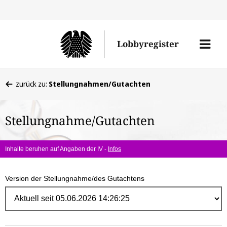
Direk
zum
Men
Lobbyregister
Inhal
öffne
Sie
zurück zu:
Stellungnahmen/Gutachten
befinden
sich
Stellungnahme/Gutachten
hier:
Inhalte beruhen auf Angaben der IV -
Infos
Version der Stellungnahme/des Gutachtens