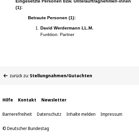
Eingesetzte Personen bzw. Unterauftragnehmer/-innen
(1):
Betraute Personen (1):
David Werdermann LL.M.
Funktion: Partner
Sie
zurück zu:
Stellungnahmen/Gutachten
befinden
sich
hier:
Interne
Hilfe
Kontakt
Newsletter
Links
Barrierefreiheit
Datenschutz
Inhalte melden
Impressum
© Deutscher Bundestag