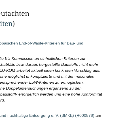
Gutachten
eiten
)
opäischen End-of-Waste-Kriterien für Bau- und
e EU-Kommission an einheitlichen Kriterien zur
habfälle bzw. daraus hergestellte Baustoffe nicht mehr
 EU-KOM arbeitet aktuell einen konkreten Vorschlag aus.
eine möglichst unkomplizierte und mit den nationalen
ntsprechender EoW-Kriterien zu ermöglichen.
keine Doppeluntersuchungen ergänzend zu den
austoffV erforderlich werden und eine hohe Konformität
rd.
 und nachhaltige Entsorgung e. V. (BMKE) (R000578)
am