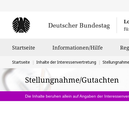
L
fü
Hauptnavigation
Startseite
Informationen/Hilfe
Reg
Sie
Startseite
Inhalte der Interessenvertretung
Stellungnahm
befinden
Stellungnahme/Gutachten
sich
hier:
Die Inhalte beruhen allein auf Angaben der Interessenver