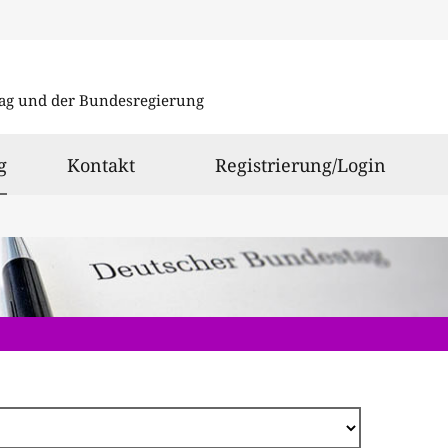
Direkt
zum
ag und der Bundesregierung
Inhalt
ausgewählt
g
Kontakt
Registrierung/Login