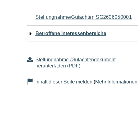
Navigation
Stellungnahme/Gutachten SG2606050001
für
Betroffene Interessenbereiche
den
Seiteninhalt
Stellungnahme-/Gutachtendokument
herunterladen (PDF)
Inhalt dieser Seite melden
(
Mehr Informationen