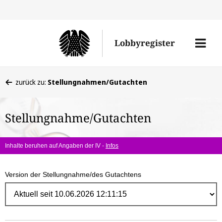
Direk
zum
Men
Lobbyregister
Inhal
öffne
Sie
zurück zu:
Stellungnahmen/Gutachten
befinden
sich
Stellungnahme/Gutachten
hier:
Inhalte beruhen auf Angaben der IV -
Infos
Version der Stellungnahme/des Gutachtens