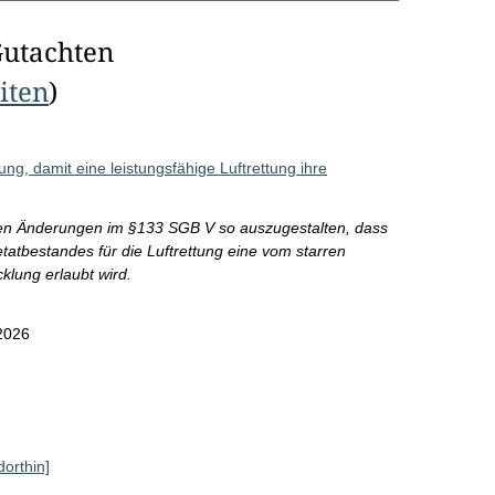
Gutachten
eiten
)
ung, damit eine leistungsfähige Luftrettung ihre
nten Änderungen im §133 SGB V so auszugestalten, dass
tbestandes für die Luftrettung eine vom starren
lung erlaubt wird.
2026
dorthin]