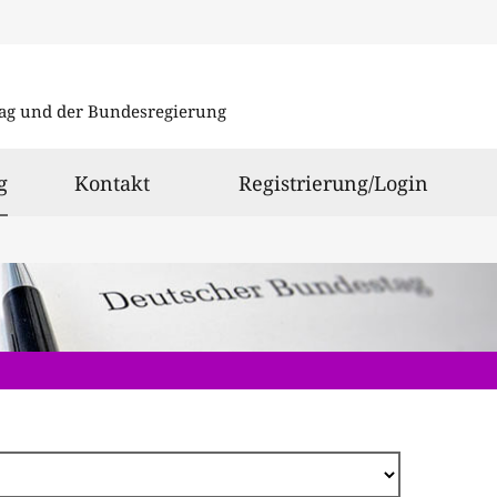
Direkt
zum
ag und der Bundesregierung
Inhalt
ausgewählt
g
Kontakt
Registrierung/Login