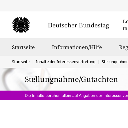
L
fü
Hauptnavigation
Startseite
Informationen/Hilfe
Reg
Sie
Startseite
Inhalte der Interessenvertretung
Stellungnahm
befinden
Stellungnahme/Gutachten
sich
hier:
Die Inhalte beruhen allein auf Angaben der Interessenver