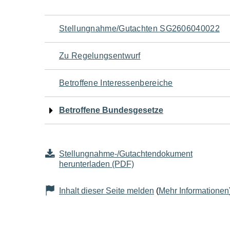
Navigation
Stellungnahme/Gutachten SG2606040022
für
Zu Regelungsentwurf
den
Betroffene Interessenbereiche
Seiteninhalt
Betroffene Bundesgesetze
Stellungnahme-/Gutachtendokument
herunterladen (PDF)
Inhalt dieser Seite melden
(
Mehr Informationen