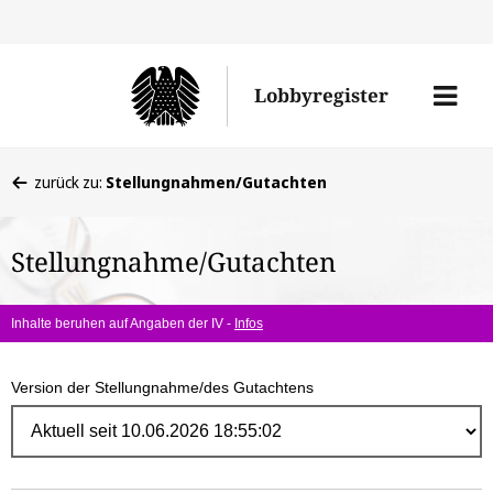
Direk
zum
Men
Lobbyregister
Inhal
öffne
Sie
zurück zu:
Stellungnahmen/Gutachten
befinden
sich
Stellungnahme/Gutachten
hier:
Inhalte beruhen auf Angaben der IV -
Infos
Version der Stellungnahme/des Gutachtens