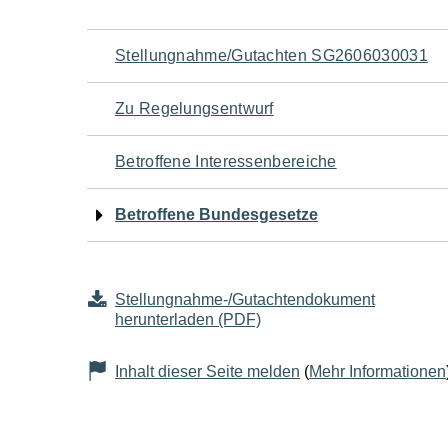
Navigation
Stellungnahme/Gutachten SG2606030031
für
Zu Regelungsentwurf
den
Betroffene Interessenbereiche
Seiteninhalt
Betroffene Bundesgesetze
Stellungnahme-/Gutachtendokument
herunterladen (PDF)
Inhalt dieser Seite melden
(
Mehr Informationen