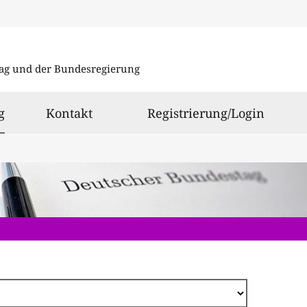
Direkt
zum
ag und der Bundesregierung
Inhalt
ausgewählt
g
Kontakt
Registrierung/Login