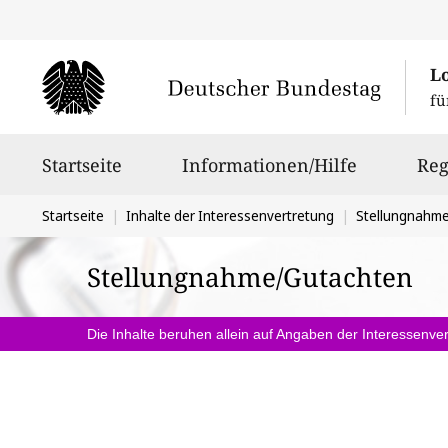
L
fü
Hauptnavigation
Startseite
Informationen/Hilfe
Reg
Sie
Startseite
Inhalte der Interessenvertretung
Stellungnahm
befinden
Stellungnahme/Gutachten
sich
hier:
Die Inhalte beruhen allein auf Angaben der Interessenver