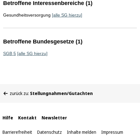
Betroffene Interessenbereiche (1)
Gesundheitsversorgung
[alle SG hierzu]
Betroffene Bundesgesetze (1)
SGB 5
[alle SG hierzu]
Sie
zurück zu:
Stellungnahmen/Gutachten
befinden
sich
hier:
Interne
Hilfe
Kontakt
Newsletter
Links
Barrierefreiheit
Datenschutz
Inhalte melden
Impressum