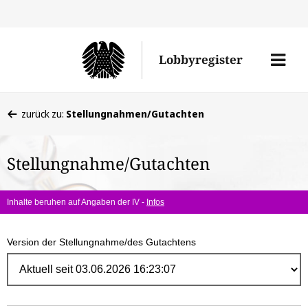
Direk
zum
Men
Lobbyregister
Inhal
öffne
Sie
zurück zu:
Stellungnahmen/Gutachten
befinden
sich
Stellungnahme/Gutachten
hier:
Inhalte beruhen auf Angaben der IV -
Infos
Version der Stellungnahme/des Gutachtens