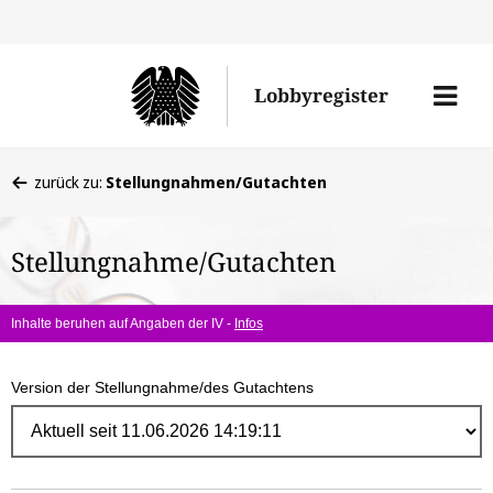
Direk
zum
Men
Lobbyregister
Inhal
öffne
Sie
zurück zu:
Stellungnahmen/Gutachten
befinden
sich
Stellungnahme/Gutachten
hier:
Inhalte beruhen auf Angaben der IV -
Infos
Version der Stellungnahme/des Gutachtens