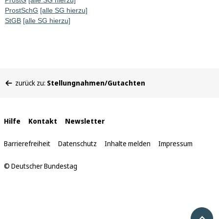
ProstG
[alle SG hierzu]
ProstSchG
[alle SG hierzu]
StGB
[alle SG hierzu]
Sie
zurück zu:
Stellungnahmen/Gutachten
befinden
sich
hier:
Interne
Hilfe
Kontakt
Newsletter
Links
Barrierefreiheit
Datenschutz
Inhalte melden
Impressum
© Deutscher Bundestag
Nach