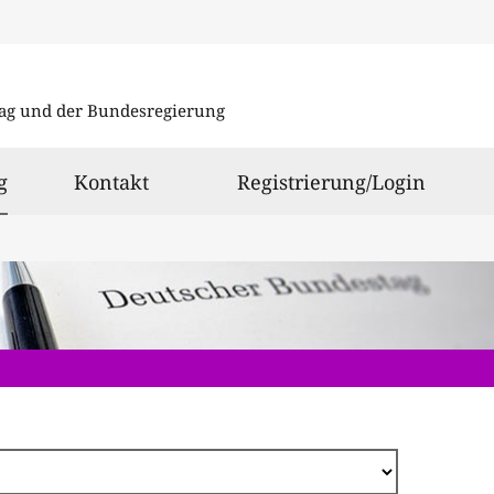
Direkt
zum
ag und der Bundesregierung
Inhalt
ausgewählt
g
Kontakt
Registrierung/Login