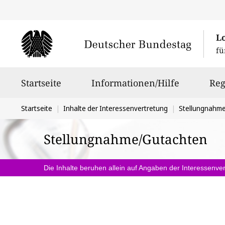
L
fü
Hauptnavigation
Startseite
Informationen/Hilfe
Reg
Sie
Startseite
Inhalte der Interessenvertretung
Stellungnahm
befinden
Stellungnahme/Gutachten
sich
hier:
Die Inhalte beruhen allein auf Angaben der Interessenver