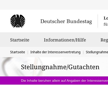
L
fü
Hauptnavigation
Startseite
Informationen/Hilfe
Reg
Sie
Startseite
Inhalte der Interessenvertretung
Stellungnahm
befinden
Stellungnahme/Gutachten
sich
hier:
Die Inhalte beruhen allein auf Angaben der Interessenver