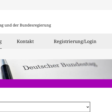
Direkt
zum
ag und der Bundesregierung
Inhalt
ausgewählt
g
Kontakt
Registrierung/Login