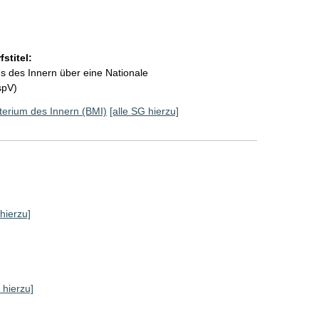
stitel:
 des Innern über eine Nationale
spV)
erium des Innern (BMI)
[alle SG hierzu]
 hierzu]
 hierzu]