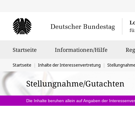
L
fü
Hauptnavigation
Startseite
Informationen/Hilfe
Reg
Sie
Startseite
Inhalte der Interessenvertretung
Stellungnahm
befinden
Stellungnahme/Gutachten
sich
hier:
Die Inhalte beruhen allein auf Angaben der Interessenver