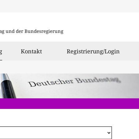
Direkt
zum
ag und der Bundesregierung
Inhalt
ausgewählt
g
Kontakt
Registrierung/Login