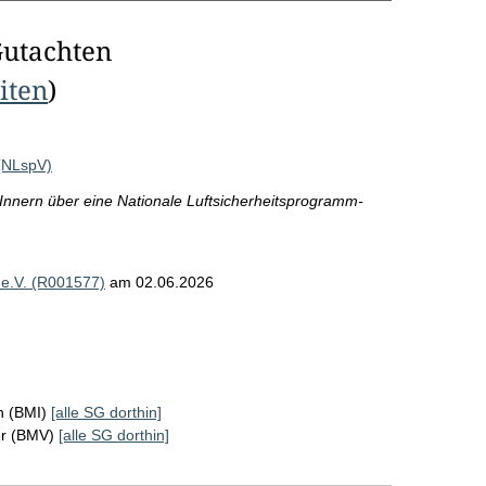
Gutachten
eiten
)
(NLspV)
nnern über eine Nationale Luftsicherheitsprogramm-
 e.V. (R001577)
am 02.06.2026
n (BMI)
[alle SG dorthin]
hr (BMV)
[alle SG dorthin]