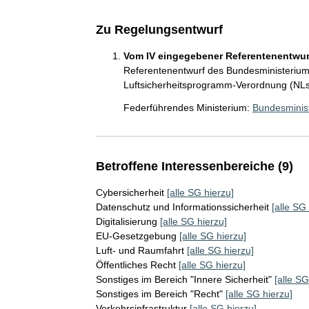
Zu Regelungsentwurf
Vom IV eingegebener Referentenentwurf
Referentenentwurf des Bundesministeriums
Luftsicherheitsprogramm-Verordnung (NL
Federführendes Ministerium:
Bundesminist
Betroffene Interessenbereiche (9)
Cybersicherheit
[alle SG hierzu]
Datenschutz und Informationssicherheit
[alle SG
Digitalisierung
[alle SG hierzu]
EU-Gesetzgebung
[alle SG hierzu]
Luft- und Raumfahrt
[alle SG hierzu]
Öffentliches Recht
[alle SG hierzu]
Sonstiges im Bereich "Innere Sicherheit"
[alle SG
Sonstiges im Bereich "Recht"
[alle SG hierzu]
Verkehrsinfrastruktur
[alle SG hierzu]