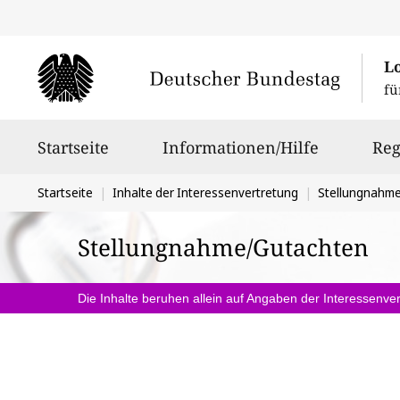
L
fü
Hauptnavigation
Startseite
Informationen/Hilfe
Reg
Sie
Startseite
Inhalte der Interessenvertretung
Stellungnahm
befinden
Stellungnahme/Gutachten
sich
hier:
Die Inhalte beruhen allein auf Angaben der Interessenver