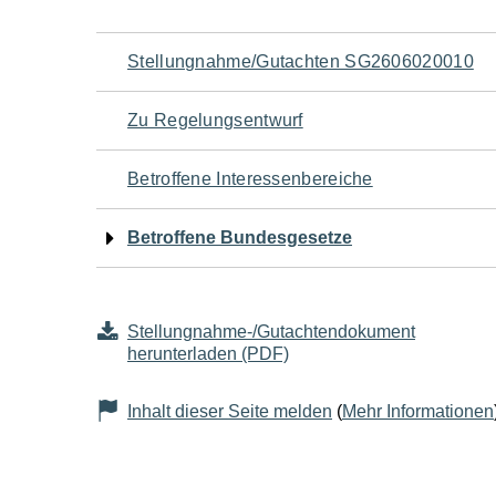
Navigation
Stellungnahme/Gutachten SG2606020010
für
Zu Regelungsentwurf
den
Betroffene Interessenbereiche
Seiteninhalt
Betroffene Bundesgesetze
Stellungnahme-/Gutachtendokument
herunterladen (PDF)
Inhalt dieser Seite melden
(
Mehr Informationen