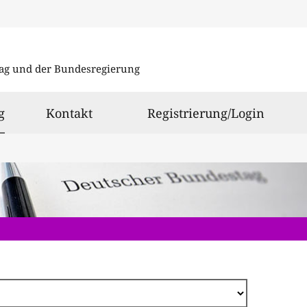
Direkt
zum
ag und der Bundesregierung
Inhalt
ausgewählt
g
Kontakt
Registrierung/Login