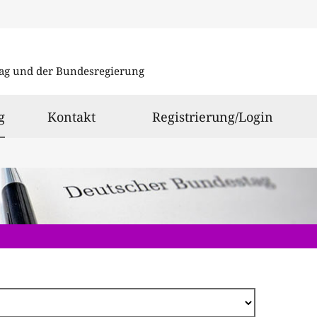
Direkt
zum
ag und der Bundesregierung
Inhalt
ausgewählt
g
Kontakt
Registrierung/Login