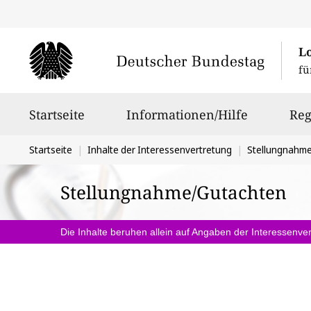
L
fü
Hauptnavigation
Startseite
Informationen/Hilfe
Reg
Sie
Startseite
Inhalte der Interessenvertretung
Stellungnahm
befinden
Stellungnahme/Gutachten
sich
hier:
Die Inhalte beruhen allein auf Angaben der Interessenver