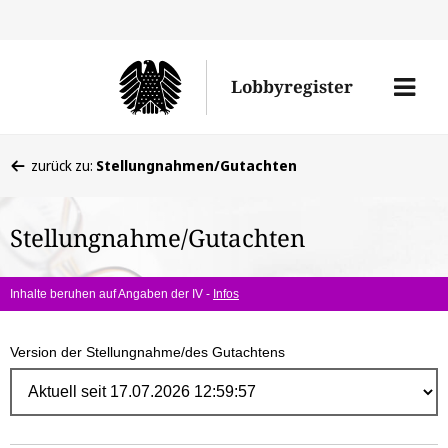
Direk
zum
Men
Lobbyregister
Inhal
öffne
Sie
zurück zu:
Stellungnahmen/Gutachten
befinden
sich
Stellungnahme/Gutachten
hier:
Inhalte beruhen auf Angaben der IV -
Infos
Version der Stellungnahme/des Gutachtens