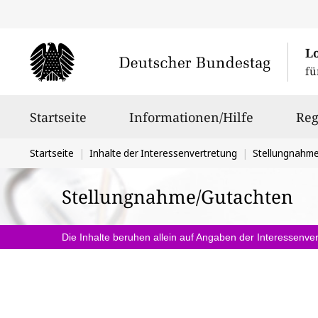
L
fü
Hauptnavigation
Startseite
Informationen/Hilfe
Reg
Sie
Startseite
Inhalte der Interessenvertretung
Stellungnahm
befinden
Stellungnahme/Gutachten
sich
hier:
Die Inhalte beruhen allein auf Angaben der Interessenver