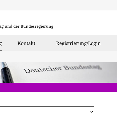
Direkt
zum
ag und der Bundesregierung
Inhalt
ausgewählt
g
Kontakt
Registrierung/Login