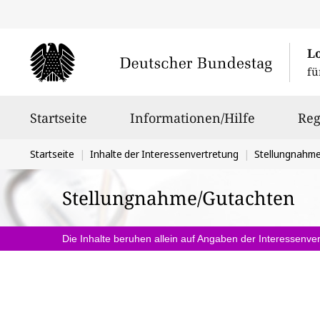
L
fü
Hauptnavigation
Startseite
Informationen/Hilfe
Reg
Sie
Startseite
Inhalte der Interessenvertretung
Stellungnahm
befinden
Stellungnahme/Gutachten
sich
hier:
Die Inhalte beruhen allein auf Angaben der Interessenver