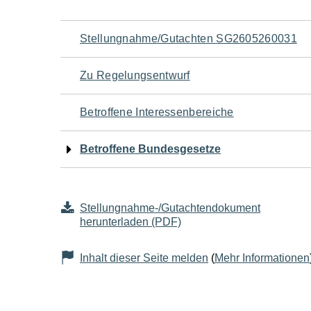
Navigation
Stellungnahme/Gutachten SG2605260031
für
Zu Regelungsentwurf
den
Betroffene Interessenbereiche
Seiteninhalt
Betroffene Bundesgesetze
Stellungnahme-/Gutachtendokument
herunterladen (PDF)
Inhalt dieser Seite melden
(
Mehr Informationen