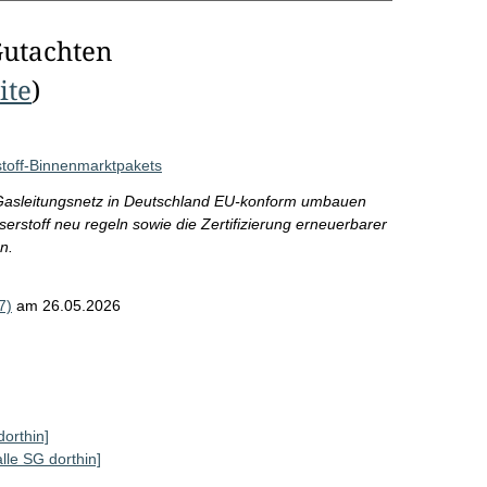
Gutachten
ite
)
toff-Binnenmarktpakets
s Gasleitungsnetz in Deutschland EU-konform umbauen
serstoff neu regeln sowie die Zertifizierung erneuerbarer
n.
7)
am 26.05.2026
dorthin]
alle SG dorthin]