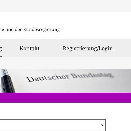
Direkt
zum
ag und der Bundesregierung
Inhalt
ausgewählt
g
Kontakt
Registrierung/Login