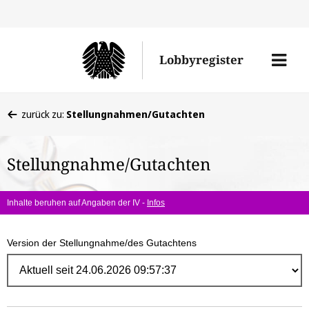
Direk
zum
Men
Lobbyregister
Inhal
öffne
Sie
zurück zu:
Stellungnahmen/Gutachten
befinden
sich
Stellungnahme/Gutachten
hier:
Inhalte beruhen auf Angaben der IV -
Infos
Version der Stellungnahme/des Gutachtens