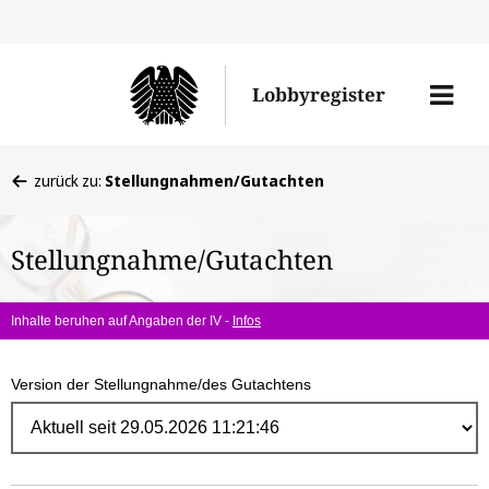
Direk
zum
Men
Lobbyregister
Inhal
öffne
Sie
zurück zu:
Stellungnahmen/Gutachten
befinden
sich
Stellungnahme/Gutachten
hier:
Inhalte beruhen auf Angaben der IV -
Infos
Version der Stellungnahme/des Gutachtens