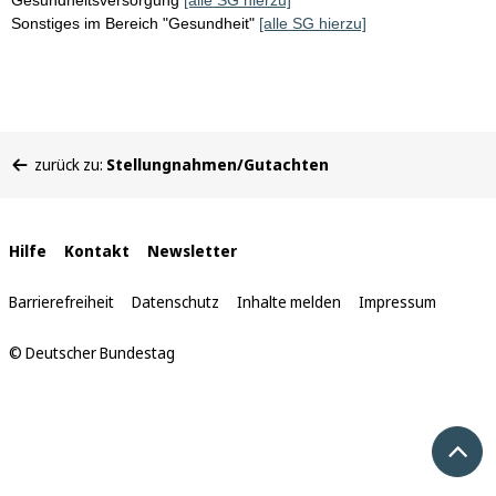
Gesundheitsversorgung
[alle SG hierzu]
Sonstiges im Bereich "Gesundheit"
[alle SG hierzu]
Sie
zurück zu:
Stellungnahmen/Gutachten
befinden
sich
hier:
Interne
Hilfe
Kontakt
Newsletter
Links
Barrierefreiheit
Datenschutz
Inhalte melden
Impressum
© Deutscher Bundestag
Nach