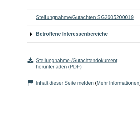
Navigation
Stellungnahme/Gutachten SG2605200019
für
Betroffene Interessenbereiche
den
Seiteninhalt
Stellungnahme-/Gutachtendokument
herunterladen (PDF)
Inhalt dieser Seite melden
(
Mehr Informationen