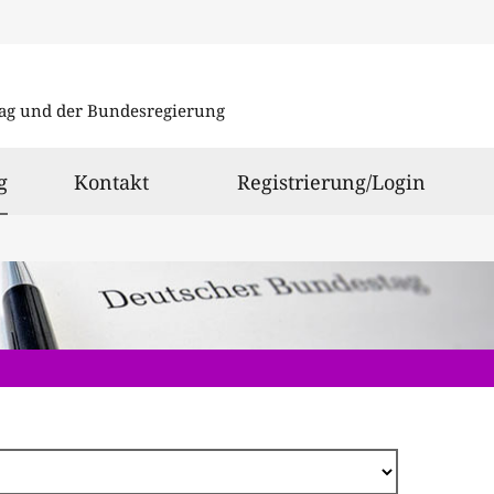
Direkt
zum
ag und der Bundesregierung
Inhalt
ausgewählt
g
Kontakt
Registrierung/Login