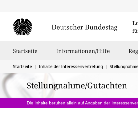
L
fü
Hauptnavigation
Startseite
Informationen/Hilfe
Reg
Sie
Startseite
Inhalte der Interessenvertretung
Stellungnahm
befinden
Stellungnahme/Gutachten
sich
hier:
Die Inhalte beruhen allein auf Angaben der Interessenver