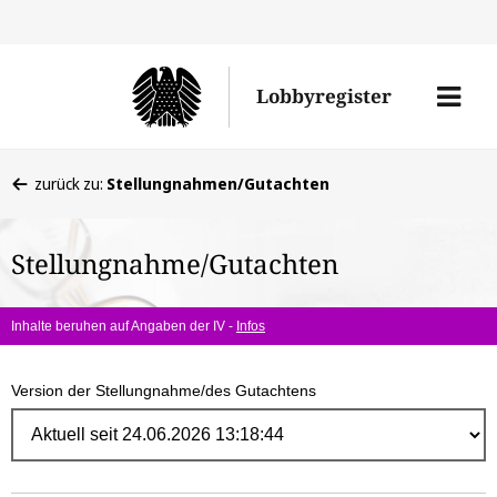
Direk
zum
Men
Lobbyregister
Inhal
öffne
Sie
zurück zu:
Stellungnahmen/Gutachten
befinden
sich
Stellungnahme/Gutachten
hier:
Inhalte beruhen auf Angaben der IV -
Infos
Version der Stellungnahme/des Gutachtens