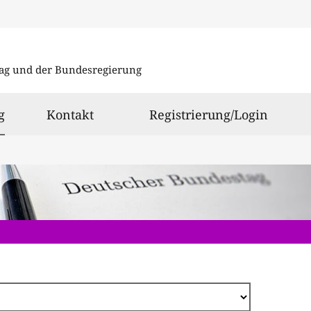
Direkt
zum
ag und der Bundesregierung
Inhalt
ausgewählt
g
Kontakt
Registrierung/Login