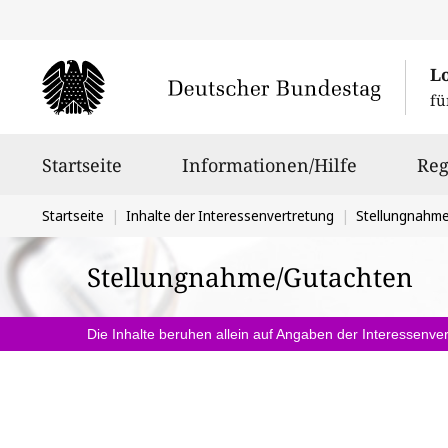
L
fü
Hauptnavigation
Startseite
Informationen/Hilfe
Reg
Sie
Startseite
Inhalte der Interessenvertretung
Stellungnahm
befinden
Stellungnahme/Gutachten
sich
hier:
Die Inhalte beruhen allein auf Angaben der Interessenver